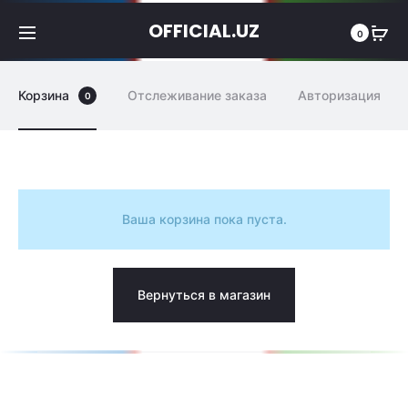
OFFICIAL.UZ
0
Корзина
Отслеживание заказа
Авторизация
0
К
Ваша корзина пока пуста.
о
р
Вернуться в магазин
з
и