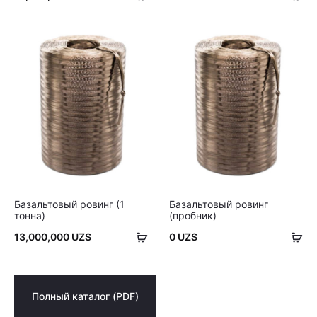
корзину
ко
Базальтовый ровинг (1
Базальтовый ровинг
тонна)
(пробник)
В
В
13,000,000
UZS
0
UZS
корзину
ко
Полный каталог (PDF)