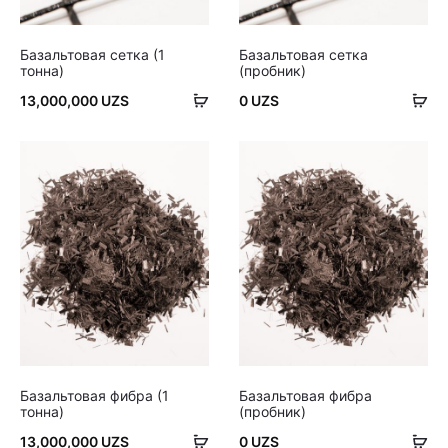
Базальтовая сетка (1
Базальтовая сетка
тонна)
(пробник)
В
В
13,000,000
UZS
0
UZS
корзину
ко
Базальтовая фибра (1
Базальтовая фибра
тонна)
(пробник)
В
В
13,000,000
UZS
0
UZS