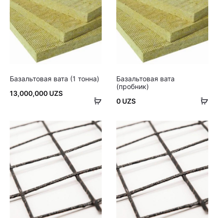
Базальтовая вата (1 тонна)
Базальтовая вата
(пробник)
13,000,000
UZS
В
В
0
UZS
корзину
ко