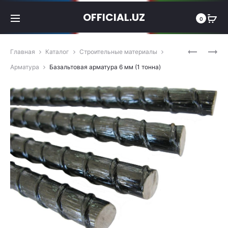
OFFICIAL.UZ
0
Produc
БАЗАЛЬТ
БАЗАЛЬТ
Главная
Каталог
Строительные материалы
АРМАТУР
АРМАТУР
navigat
Арматура
Базальтовая арматура 6 мм (1 тонна)
4
8
ММ
ММ
(1
(1
ТОННА)
ТОННА)