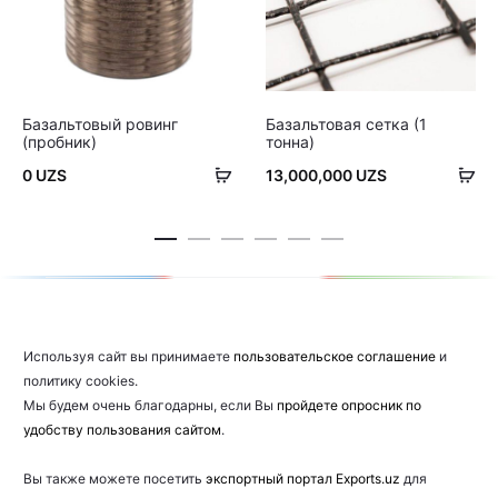
Базальтовый ровинг
Базальтовая сетка (1
(пробник)
тонна)
В
В
0
UZS
13,000,000
UZS
корзину
ко
Используя сайт вы принимаете
пользовательское соглашение
и
политику cookies.
Мы будем очень благодарны, если Вы
пройдете опросник по
удобству пользования сайтом
.
Вы также можете посетить
экспортный портал Exports.uz
для