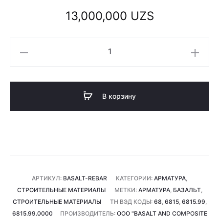
13,000,000
UZS
Количество
товара
Базальтовая
арматура
В корзину
6
мм
(1
тонна)
АРТИКУЛ:
BASALT-REBAR
КАТЕГОРИИ:
АРМАТУРА
,
СТРОИТЕЛЬНЫЕ МАТЕРИАЛЫ
МЕТКИ:
АРМАТУРА
,
БАЗАЛЬТ
,
СТРОИТЕЛЬНЫЕ МАТЕРИАЛЫ
ТН ВЭД КОДЫ:
68
,
6815
,
6815.99
,
6815.99.0000
ПРОИЗВОДИТЕЛЬ:
ООО "BASALT AND COMPOSITE