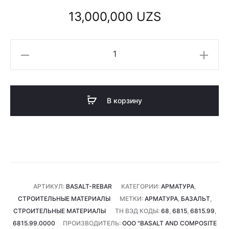
13,000,000
UZS
Количество
товара
Базальтовая
арматура
В корзину
8
мм
(1
тонна)
АРТИКУЛ:
BASALT-REBAR
КАТЕГОРИИ:
АРМАТУРА
,
СТРОИТЕЛЬНЫЕ МАТЕРИАЛЫ
МЕТКИ:
АРМАТУРА
,
БАЗАЛЬТ
,
СТРОИТЕЛЬНЫЕ МАТЕРИАЛЫ
ТН ВЭД КОДЫ:
68
,
6815
,
6815.99
,
6815.99.0000
ПРОИЗВОДИТЕЛЬ:
ООО "BASALT AND COMPOSITE