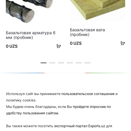
Базальтовая вата
Базальтовая арматура 6
(пробник)
мм (пробник)
В
0
UZS
В
0
UZS
ко
корзину
Используя сайт вы принимаете
пользовательское соглашение
и
политику cookies.
Мы будем очень благодарны, если Вы
пройдете опросник по
удобству пользования сайтом
.
Вы также можете посетить
экспортный портал Exports.uz
для