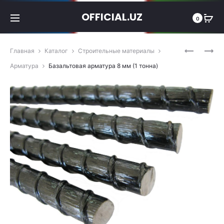
OFFICIAL.UZ
0
Produc
БАЗАЛЬТ
БАЗАЛЬТ
Главная
Каталог
Строительные материалы
АРМАТУР
ФИБРА
navigat
Арматура
Базальтовая арматура 8 мм (1 тонна)
6
(1
ММ
ТОННА)
(1
ТОННА)