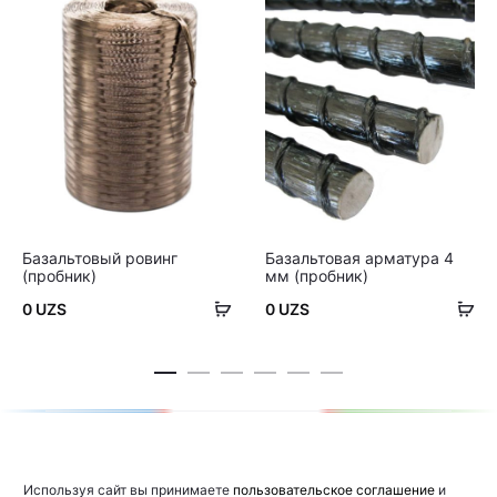
Базальтовый ровинг
Базальтовая арматура 4
(пробник)
мм (пробник)
В
В
0
UZS
0
UZS
корзину
ко
Используя сайт вы принимаете
пользовательское соглашение
и