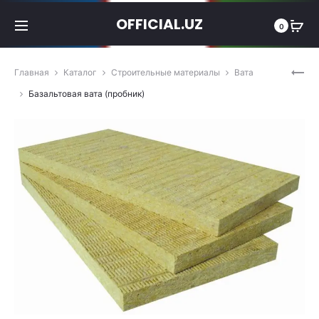
OFFICIAL.UZ
0
Pro
БА
Главная
Каталог
Строительные материалы
Вата
СЕ
nav
Базальтовая вата (пробник)
(П