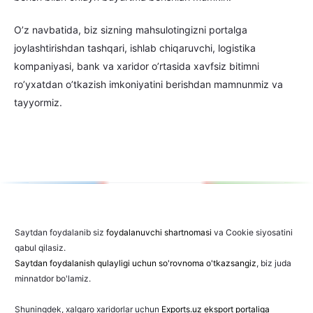
O’z navbatida, biz sizning mahsulotingizni portalga
joylashtirishdan tashqari, ishlab chiqaruvchi, logistika
kompaniyasi, bank va xaridor o’rtasida xavfsiz bitimni
ro’yxatdan o’tkazish imkoniyatini berishdan mamnunmiz va
tayyormiz.
Saytdan foydalanib siz
foydalanuvchi shartnomasi
va Cookie siyosatini
qabul qilasiz.
Saytdan foydalanish qulayligi uchun so'rovnoma o'tkazsangiz
, biz juda
minnatdor bo'lamiz.
Shuningdek, xalqaro xaridorlar uchun
Exports.uz eksport portaliga