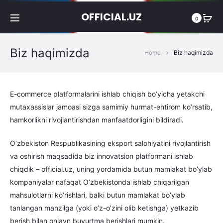
OFFICIAL.UZ
0
Biz haqimizda
Home
Biz haqimizda
E-commerce platformalarini ishlab chiqish bo’yicha yetakchi
mutaxassislar jamoasi sizga samimiy hurmat-ehtirom ko’rsatib,
hamkorlikni rivojlantirishdan manfaatdorligini bildiradi.
O’zbekiston Respublikasining eksport salohiyatini rivojlantirish
va oshirish maqsadida biz innovatsion platformani ishlab
chiqdik – official.uz, uning yordamida butun mamlakat bo’ylab
kompaniyalar nafaqat O’zbekistonda ishlab chiqarilgan
mahsulotlarni ko’rishlari, balki butun mamlakat bo’ylab
tanlangan manzilga (yoki o’z-o’zini olib ketishga) yetkazib
berish bilan onlayn buyurtma berishlari mumkin.