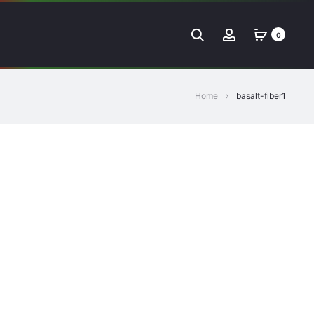
Search
Account
0
Home
basalt-fiber1