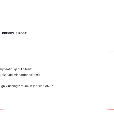
PREVIOUS POST
iyosatini qabul qilasiz.
, biz juda minnatdor bo'lamiz.
liga
kirishingiz mumkin (narxlari AQSh