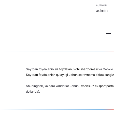
AUTHOR
admin
Post
menyusi
Saytdan foydalanib siz
foydalanuvchi shartnomasi
va Cookie s
Saytdan foydalanish qulayligi uchun so'rovnoma o'tkazsangiz
Shuningdek, xalqaro xaridorlar uchun
Exports.uz eksport porta
dollarida).