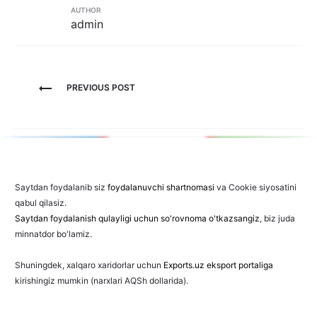
AUTHOR
admin
Post
PREVIOUS POST
menyusi
Saytdan foydalanib siz
foydalanuvchi shartnomasi
va Cookie siyosatini
qabul qilasiz.
Saytdan foydalanish qulayligi uchun so'rovnoma o'tkazsangiz
, biz juda
minnatdor bo'lamiz.
Shuningdek, xalqaro xaridorlar uchun
Exports.uz eksport portaliga
kirishingiz mumkin (narxlari AQSh dollarida).