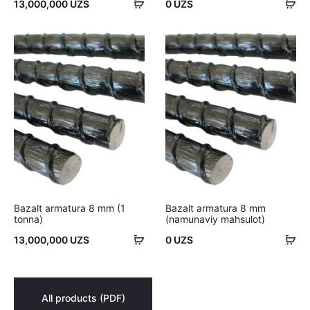
Savatchaga
Sa
13,000,000
UZS
0
UZS
qo'shish
qo'
Bazalt armatura 8 mm (1
Bazalt armatura 8 mm
tonna)
(namunaviy mahsulot)
Savatchaga
Sa
13,000,000
UZS
0
UZS
qo'shish
qo'
All products (PDF)