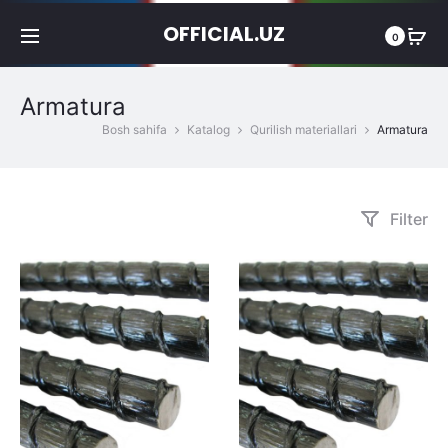
OFFICIAL.UZ
0
Armatura
Bosh sahifa
Katalog
Qurilish materiallari
Armatura
Filter