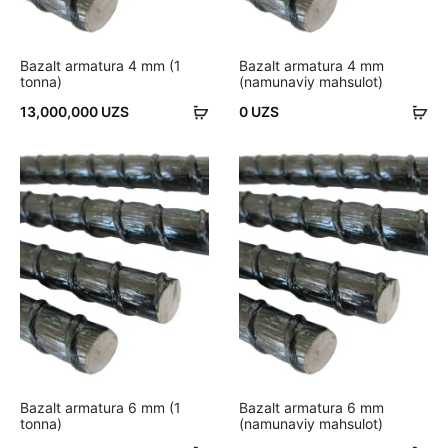
Bazalt armatura 4 mm (1
Bazalt armatura 4 mm
tonna)
(namunaviy mahsulot)
Savatchaga
Sa
13,000,000
UZS
0
UZS
qo'shish
qo'
Bazalt armatura 6 mm (1
Bazalt armatura 6 mm
tonna)
(namunaviy mahsulot)