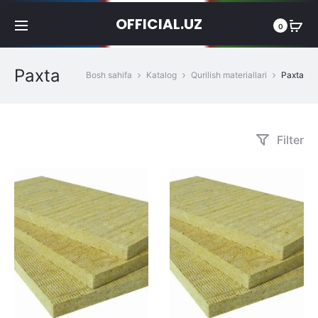
OFFICIAL.UZ
0
Paxta
Bosh sahifa
Katalog
Qurilish materiallari
Paxta
Filter