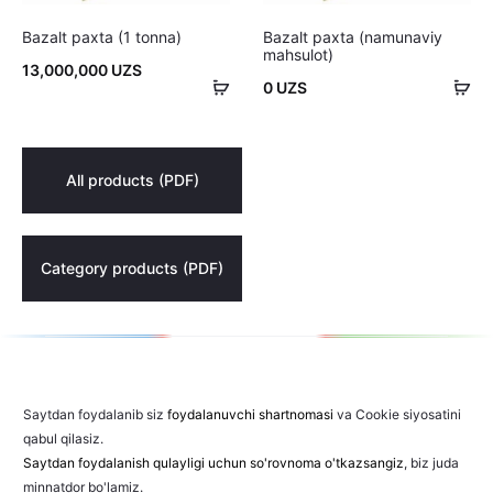
Bazalt paxta (1 tonna)
Bazalt paxta (namunaviy
mahsulot)
13,000,000
UZS
Savatchaga
Sa
0
UZS
qo'shish
qo'
All products (PDF)
Category products (PDF)
Saytdan foydalanib siz
foydalanuvchi shartnomasi
va Cookie siyosatini
qabul qilasiz.
Saytdan foydalanish qulayligi uchun so'rovnoma o'tkazsangiz
, biz juda
minnatdor bo'lamiz.