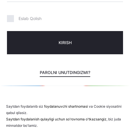
Eslab Qolish
KIRISH
PAROLNI UNUTDINGIZMI?
Saytdan foydalanib siz
foydalanuvchi shartnomasi
va Cookie siyosatini
qabul qilasiz.
Saytdan foydalanish qulayligi uchun so'rovnoma o'tkazsangiz
, biz juda
minnatdor bo'lamiz.