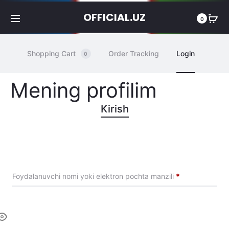
OFFICIAL.UZ
0
Shopping Cart
Order Tracking
Login
0
Mening profilim
Kirish
Majburiy
Foydalanuvchi nomi yoki elektron pochta manzili
*
Majburiy
Parol
*